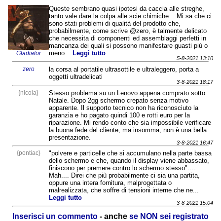
Queste sembrano quasi ipotesi da caccia alle streghe,
tanto vale dare la colpa alle scie chimiche... Mi sa che ci
sono stati problemi di qualità del prodotto che,
probabilmente, come scrive @zero, è talmente delicato
che necessita di componenti ed assemblaggi perfetti in
mancanza dei quali si possono manifestare guasti più o
meno...
Leggi tutto
Gladiator
5-8-2021 13:10
zero
la corsa al portatile ultrasottile e ultraleggero, porta a
oggetti ultradelicati
3-8-2021 18:17
{nicola}
Stesso problema su un Lenovo appena comprato sotto
Natale. Dopo 2gg schermo crepato senza motivo
apparente. Il supporto tecnico non ha riconosciuto la
garanzia e ho pagato quindi 100 e rotti euro per la
riparazione. Mi rendo conto che sia impossibile verificare
la buona fede del cliente, ma insomma, non è una bella
presentazione.
3-8-2021 16:47
{pontiac}
"polvere e particelle che si accumulano nella parte bassa
dello schermo e che, quando il display viene abbassato,
finiscono per premere contro lo schermo stesso"....
Mah.... Direi che più probabilmente ci sia una partita,
oppure una intera fornitura, malprogettata o
malrealizzata, che soffre di tensioni interne che ne...
Leggi tutto
3-8-2021 15:04
Inserisci un commento
- anche
se NON sei registrato