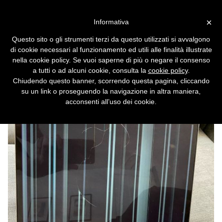
Vai alla versione desktop
×
Informativa
Lo strano caso dei MacBook
Questo sito o gli strumenti terzi da questo utilizzati si avvalgono
M1 che si crepano senza
di cookie necessari al funzionamento ed utili alle finalità illustrate
motivo
nella cookie policy. Se vuoi saperne di più o negare il consenso
a tutti o ad alcuni cookie, consulta la
cookie policy
.
Linee e vere e proprie crepe appaiono sullo
Chiudendo questo banner, scorrendo questa pagina, cliccando
schermo, senza una causa evidente.
su un link o proseguendo la navigazione in altra maniera,
acconsenti all’uso dei cookie.