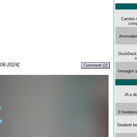
Cambio d
comp
Ammoderna
DuckDuck G
i
-06-2024]
Commenti (2)
Immagini s
IA e di
Il fondator
Studenti be