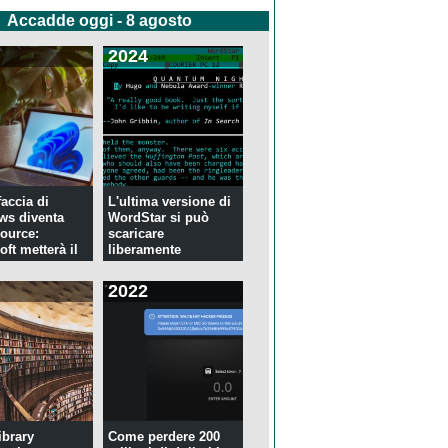
Accadde oggi - 8 agosto
2024
faccia di
L'ultima versione di
ws diventa
WordStar si può
ource:
scaricare
ft metterà il
liberamente
2022
ibrary
Come perdere 200