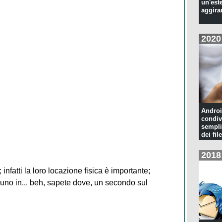
un'est
aggira
2020
Androi
condiv
sempli
dei file
2018
 infatti la loro locazione fisica è importante;
no in... beh, sapete dove, un secondo sul