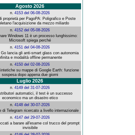
Agosto 2026
n.
4153 del 06-08-2026
i proprietà per PagoPA: Poligrafico e Poste
letano l'acquisizione da mezzo miliardo
n.
4152 del 05-08-2026
re Windows 11 è un processo lunghissimo:
Microsoft spiega perché
n.
4151 del 04-08-2026
o lancia gli anti-smart glass con autonomia
nfinita e modalità offline permanente
n.
4150 del 02-08-2026
intetiche su mappe di Google Earth: funzione
sospesa dopo appena due giorni
Luglio 2026
n.
4149 del 31-07-2026
stributori automatici, il test è un successo
economico ma un disastro etico
n.
4148 del 30-07-2026
e di Telegram ricercato a livello internazionale
n.
4147 del 29-07-2026
ccati a barare all'esame col trucco del prompt
invisibile
n.
4146 del 28-07-2026