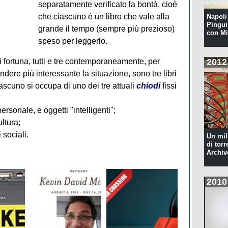
separatamente verificato la bontà, cioè
che ciascuno è un libro che vale alla
Napoli 
Pingui
grande il tempo (sempre più prezioso)
con Mi
speso per leggerlo.
2012
i fortuna, tutti e tre contemporaneamente, per
endere più interessante la situazione, sono tre libri
 ciascuno si occupa di uno dei tre attuali
chiodi
fissi
ersonale, e oggetti "intelligenti";
ltura;
 sociali.
Un mil
di torr
Archiv
2010