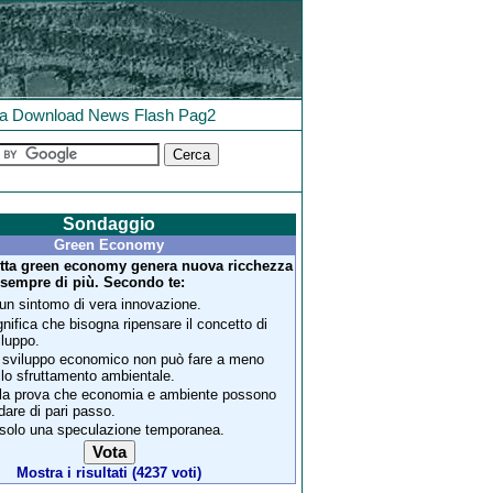
la
Download
News
Flash
Pag2
Sondaggio
Green Economy
tta green economy genera nuova ricchezza
sempre di più. Secondo te:
 un sintomo di vera innovazione.
gnifica che bisogna ripensare il concetto di
iluppo.
 sviluppo economico non può fare a meno
llo sfruttamento ambientale.
 la prova che economia e ambiente possono
dare di pari passo.
 solo una speculazione temporanea.
Mostra i risultati (4237 voti)