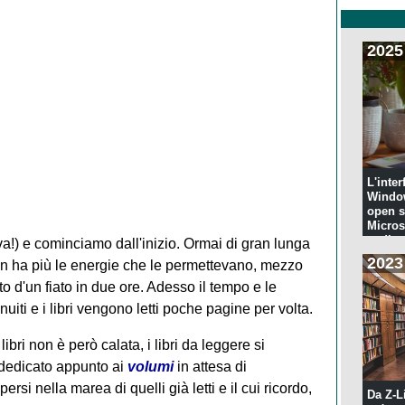
2025
L'inter
Windo
open s
Microso
codi...
eva!) e cominciamo dall'inizio. Ormai di gran lunga
2023
 ha più le energie che le permettevano, mezzo
to d'un fiato in due ore. Adesso il tempo e le
nuiti e i libri vengono letti poche pagine per volta.
ibri non è però calata, i libri da leggere si
 dedicato appunto ai
volumi
in attesa di
si nella marea di quelli già letti e il cui ricordo,
Da Z-L