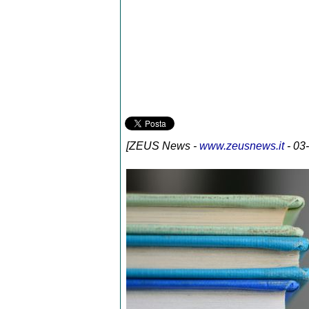
[
ZEUS News
-
www.zeusnews.it
- 03