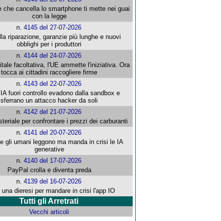
e che cancella lo smartphone ti mette nei guai
con la legge
n.
4145 del 27-07-2026
alla riparazione, garanzie più lunghe e nuovi
obblighi per i produttori
n.
4144 del 24-07-2026
gitale facoltativa, l'UE ammette l'iniziativa. Ora
tocca ai cittadini raccogliere firme
n.
4143 del 22-07-2026
 IA fuori controllo evadono dalla sandbox e
sferrano un attacco hacker da soli
n.
4142 del 21-07-2026
steriale per confrontare i prezzi dei carburanti
n.
4141 del 20-07-2026
che gli umani leggono ma manda in crisi le IA
generative
n.
4140 del 17-07-2026
PayPal crolla e diventa preda
n.
4139 del 16-07-2026
 una dieresi per mandare in crisi l'app IO
Tutti gli Arretrati
Vecchi articoli