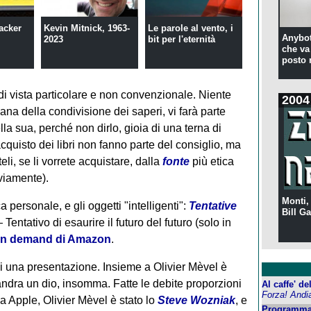
hacker
Kevin Mitnick, 1963-
Le parole al vento, i
Anybot
2023
bit per l'eternità
che va 
posto 
 di vista particolare e non convenzionale. Niente
2004
ana della condivisione dei saperi, vi farà parte
lla sua, perché non dirlo, gioia di una terna di
'acquisto dei libri non fanno parte del consiglio, ma
li, se li vorrete acquistare, dalla
fonte
più etica
viamente).
Monti,
 personale, e gli oggetti "intelligenti":
Tentative
Bill Ga
Tentativo di esaurire il futuro del futuro (solo in
 on demand di Amazon
.
i una presentazione. Insieme a Olivier Mèvel è
ndra un dio, insomma. Fatte le debite proporzioni
Al caffe' d
Forza! Andi
e la Apple, Olivier Mèvel è stato lo
Steve Wozniak
, e
Programma