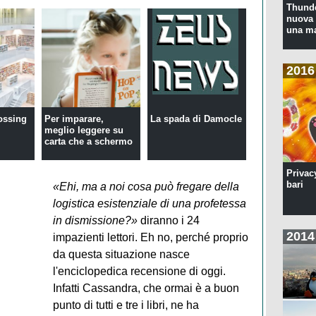
Thunde
nuova 
una ma
2016
ossing
Per imparare,
La spada di Damocle
meglio leggere su
carta che a schermo
Privac
bari
«Ehi, ma a noi cosa può fregare della
logistica esistenziale di una profetessa
in dismissione?»
diranno i 24
2014
impazienti lettori. Eh no, perché proprio
da questa situazione nasce
l'enciclopedica recensione di oggi.
Infatti Cassandra, che ormai è a buon
punto di tutti e tre i libri, ne ha