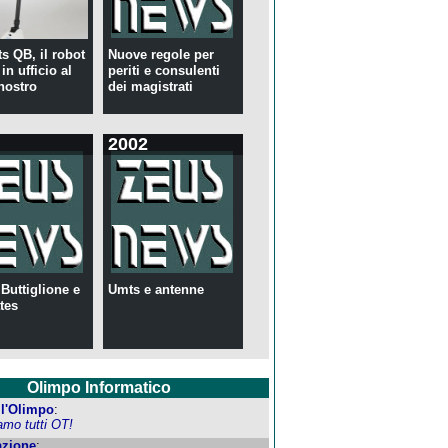
s QB, il robot
Nuove regole per
in ufficio al
periti e consulenti
nostro
dei magistrati
2002
 Buttiglione e
Umts e antenne
tes
Olimpo Informatico
ell'Olimpo
:
amo tutti OT!
zione
: