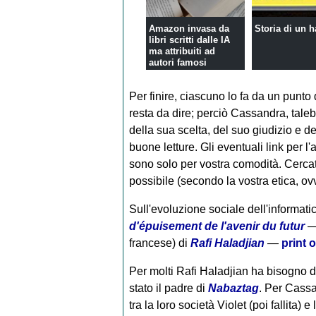
Amazon invasa da
Storia di un 
libri scritti dalle IA
ma attribuiti ad
autori famosi
Per finire, ciascuno lo fa da un punto
resta da dire; perciò Cassandra, taleb
della sua scelta, del suo giudizio e de
buone letture. Gli eventuali link per l
sono solo per vostra comodità. Cercate
possibile (secondo la vostra etica, ov
Sull'evoluzione sociale dell'informatica
d'épuisement de l'avenir du futur
— 
francese) di
Rafi Haladjian
—
print
Per molti Rafi Haladjian ha bisogno d
stato il padre di
Nabaztag
. Per Cassa
tra la loro società Violet (poi fallita) 