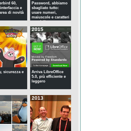
rbird 60,
Password, abbiamo
interfaccia e
sbagliato tutto:
rea di novità
usare numeri,
maiuscole e caratteri
speciali ...
2015
y, sicurezza e
Arriva LibreOffice
5.0, più efficiente e
leggero
2013