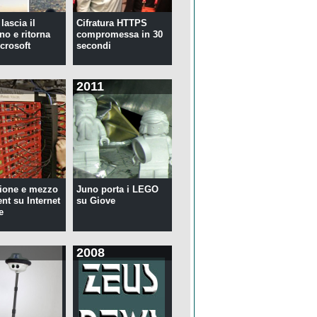
lascia il
Cifratura HTTPS
no e ritorna
compromessa in 30
crosoft
secondi
2011
ione e mezzo
Juno porta i LEGO
ent su Internet
su Giove
e
2008