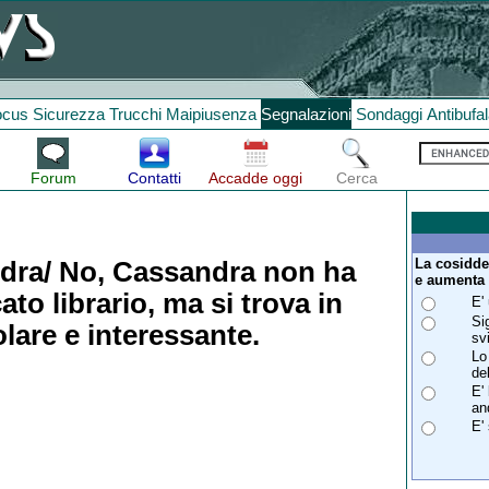
ocus
Sicurezza
Trucchi
Maipiusenza
Segnalazioni
Sondaggi
Antibufa
Forum
Contatti
Accadde oggi
Cerca
La cosidde
dra/ No, Cassandra non ha
e aumenta 
to librario, ma si trova in
E'
Si
lare e interessante.
sv
Lo
de
E'
an
E'