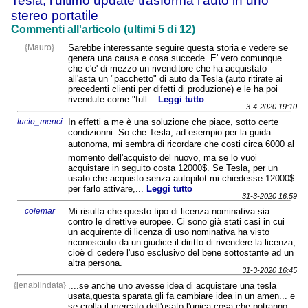
Tesla, l'ultimo update trasforma l'auto in uno
stereo portatile
Commenti all'articolo (ultimi 5 di 12)
{Mauro}
Sarebbe interessante seguire questa storia e vedere se
genera una causa e cosa succede. E' vero comunque
che c'e' di mezzo un rivenditore che ha acquistato
all'asta un "pacchetto" di auto da Tesla (auto ritirate ai
precedenti clienti per difetti di produzione) e le ha poi
rivendute come "full...
Leggi tutto
3-4-2020 19:10
lucio_menci
In effetti a me è una soluzione che piace, sotto certe
condizionni. So che Tesla, ad esempio per la guida
autonoma, mi sembra di ricordare che costi circa 6000 al
momento dell'acquisto del nuovo, ma se lo vuoi
acquistare in seguito costa 12000$. Se Tesla, per un
usato che acquisto senza autopilot mi chiedesse 12000$
per farlo attivare,...
Leggi tutto
31-3-2020 16:59
colemar
Mi risulta che questo tipo di licenza nominativa sia
contro le direttive europee. Ci sono già stati casi in cui
un acquirente di licenza di uso nominativa ha visto
riconosciuto da un giudice il diritto di rivendere la licenza,
cioè di cedere l'uso esclusivo del bene sottostante ad un
altra persona.
31-3-2020 16:45
{jenablindata}
....se anche uno avesse idea di acquistare una tesla
usata,questa sparata gli fa cambiare idea in un amen... e
se crolla il mercato dell'usato l'unica cosa che potranno