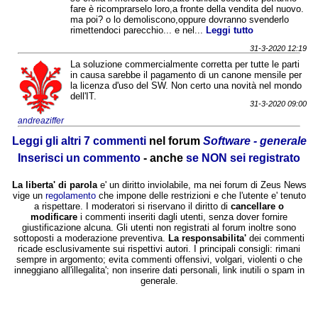
fare è ricomprarselo loro,a fronte della vendita del nuovo.
ma poi? o lo demoliscono,oppure dovranno svenderlo
rimettendoci parecchio... e nel...
Leggi tutto
31-3-2020 12:19
La soluzione commercialmente corretta per tutte le parti
in causa sarebbe il pagamento di un canone mensile per
la licenza d'uso del SW. Non certo una novità nel mondo
dell'IT.
31-3-2020 09:00
andreaziffer
Leggi gli altri 7 commenti
nel forum
Software - generale
Inserisci un commento
- anche
se NON sei registrato
La liberta' di parola
e' un diritto inviolabile, ma nei forum di Zeus News
vige un
regolamento
che impone delle restrizioni e che l'utente e' tenuto
a rispettare. I moderatori si riservano il diritto di
cancellare o
modificare
i commenti inseriti dagli utenti, senza dover fornire
giustificazione alcuna. Gli utenti non registrati al forum inoltre sono
sottoposti a moderazione preventiva.
La responsabilita'
dei commenti
ricade esclusivamente sui rispettivi autori. I principali consigli: rimani
sempre in argomento; evita commenti offensivi, volgari, violenti o che
inneggiano all'illegalita'; non inserire dati personali, link inutili o spam in
generale.