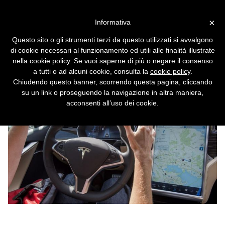
Vai alla versione desktop
×
Informativa
Tesla rimuove i software
Questo sito o gli strumenti terzi da questo utilizzati si avvalgono
opzionali nelle auto rivendute
di cookie necessari al funzionamento ed utili alle finalità illustrate
nella cookie policy. Se vuoi saperne di più o negare il consenso
Cassandra Crossing/ Tra licenze software,
a tutti o ad alcuni cookie, consulta la
cookie policy
.
copyright e Dmca, c'è davvero da stupirsi?
Chiudendo questo banner, scorrendo questa pagina, cliccando
su un link o proseguendo la navigazione in altra maniera,
acconsenti all’uso dei cookie.