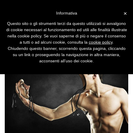
Vai alla versione desktop
×
Informativa
Il deepfake che ha ingannato i
Questo sito o gli strumenti terzi da questo utilizzati si avvalgono
politici era solo un sosia
di cookie necessari al funzionamento ed utili alle finalità illustrate
nella cookie policy. Se vuoi saperne di più o negare il consenso
La paura dell'intelligenza artificiale può
a tutti o ad alcuni cookie, consulta la
cookie policy
.
tornare in soffitta, fino al prossimo allarme.
Chiudendo questo banner, scorrendo questa pagina, cliccando
su un link o proseguendo la navigazione in altra maniera,
acconsenti all’uso dei cookie.