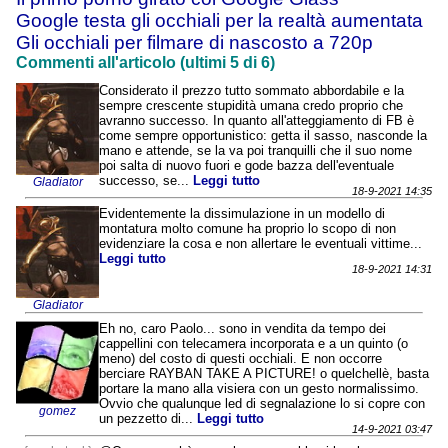
Google testa gli occhiali per la realtà aumentata
Gli occhiali per filmare di nascosto a 720p
Commenti all'articolo (ultimi 5 di 6)
Considerato il prezzo tutto sommato abbordabile e la
sempre crescente stupidità umana credo proprio che
avranno successo. In quanto all'atteggiamento di FB è
come sempre opportunistico: getta il sasso, nasconde la
mano e attende, se la va poi tranquilli che il suo nome
poi salta di nuovo fuori e gode bazza dell'eventuale
successo, se...
Leggi tutto
Gladiator
18-9-2021 14:35
Evidentemente la dissimulazione in un modello di
montatura molto comune ha proprio lo scopo di non
evidenziare la cosa e non allertare le eventuali vittime...
Leggi tutto
18-9-2021 14:31
Gladiator
Eh no, caro Paolo... sono in vendita da tempo dei
cappellini con telecamera incorporata e a un quinto (o
meno) del costo di questi occhiali. E non occorre
berciare RAYBAN TAKE A PICTURE! o quelchellè, basta
portare la mano alla visiera con un gesto normalissimo.
Ovvio che qualunque led di segnalazione lo si copre con
gomez
un pezzetto di...
Leggi tutto
14-9-2021 03:47