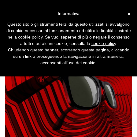
Vai alla versione desktop
×
Informativa
Arrivano gli occhiali “smart”
Questo sito o gli strumenti terzi da questo utilizzati si avvalgono
di Facebook
di cookie necessari al funzionamento ed utili alle finalità illustrate
nella cookie policy. Se vuoi saperne di più o negare il consenso
Ma non chiamateli così. Anzi, non nominate
a tutti o ad alcuni cookie, consulta la
cookie policy
.
Facebook.
Chiudendo questo banner, scorrendo questa pagina, cliccando
su un link o proseguendo la navigazione in altra maniera,
acconsenti all’uso dei cookie.