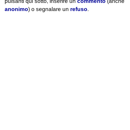
pulsanti qui sotto, inserire un
commento
(anche
anonimo
) o segnalare un
refuso
.