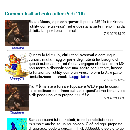
Commenti all'articolo (ultimi 5 di 116)
Brava Maary, è proprio questo il punto! M$ "fa funzionare
l'utility come un virus", ed è questa la parte meno limpida
di tutta la questione... :umpf:
7-6-2016 19:20
Gladiator
Questo lo fai tu, io, altri utenti avanzati o comunque
curiosi, ma la maggior parte degli utenti ha bisogno di
questi automatismi, ed è una vergogna che la stessa MS
non metta a disposizione una scelta per l'utente, invece
fa funzionare l'utility come un virus...premi la X, e parte
l'installazione... :shock:
Leggi tutto
Maary79
7-6-2016 12:50
Più M$ insiste a forzare l'update a W10 e più la cosa mi
insospettisce e mi frena dal farlo, quest'ultimo tentativo è
a dir poco una vera propria t r u f f a...
5-6-2016 19:05
Gladiator
Saranno buoni tutti i metodi, io ne ho adottato uno
minimale anche se un po' noioso. Cioè ad ogni proposta
di upgrade, vedo a cercarmi il KB3035583, e se c'è tolgo