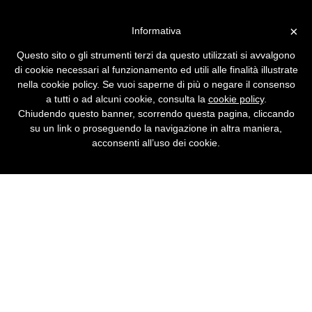
Vai alla versione desktop
×
Informativa
Velocizzare Windows all'avvio
Questo sito o gli strumenti terzi da questo utilizzati si avvalgono
100 trucchi per Windows 7 e Windows 8
di cookie necessari al funzionamento ed utili alle finalità illustrate
nella cookie policy. Se vuoi saperne di più o negare il consenso
a tutti o ad alcuni cookie, consulta la
cookie policy
.
Chiudendo questo banner, scorrendo questa pagina, cliccando
su un link o proseguendo la navigazione in altra maniera,
acconsenti all’uso dei cookie.